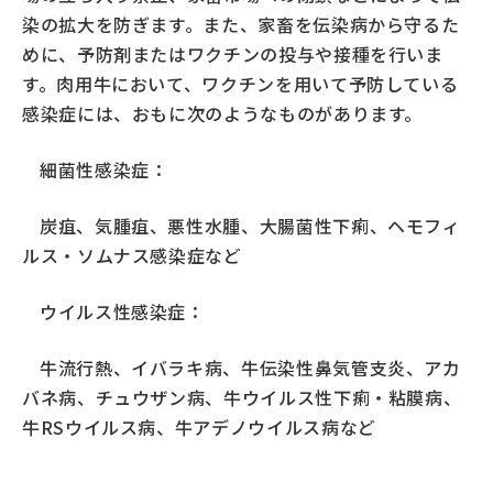
中央畜産会
染の拡大を防ぎます。また、家畜を伝染病から守るた
畜産情報ネットワーク
めに、予防剤またはワクチンの投与や接種を行いま
す。肉用牛において、ワクチンを用いて予防している
お問い合わせ
感染症には、おもに次のようなものがあります。
細菌性感染症：
炭疽、気腫疽、悪性水腫、大腸菌性下痢、ヘモフィ
ルス・ソムナス感染症など
ウイルス性感染症：
牛流行熱、イバラキ病、牛伝染性鼻気管支炎、アカ
バネ病、チュウザン病、牛ウイルス性下痢・粘膜病、
牛RSウイルス病、牛アデノウイルス病など