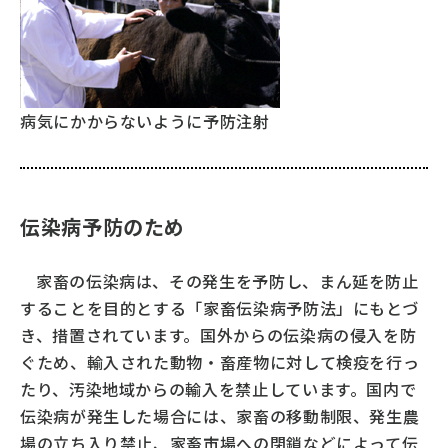
テーマでみる
キッズ zoo 鑑
病気にかからないように予防注射
どーがな zoo 鑑
おしえて！⽜豚鶏
学校飼育動物の飼い⽅
伝染病予防のため
くらべてみる
家畜の伝染病は、その発生を予防し、まん延を防止
関連ウェブサイト
することを目的とする「家畜伝染病予防法」にもとづ
おまけマガジンPasto
き、措置されています。国外からの伝染病の侵入を防
ぐため、輸入された動物・畜産物に対して検疫を行っ
カラダのごちそうアタマの栄養
たり、汚染地域からの輸入を禁止しています。国内で
伝染病が発生した場合には、家畜の移動制限、発生農
場の立ち入り禁止、家畜市場への閉鎖などによって伝