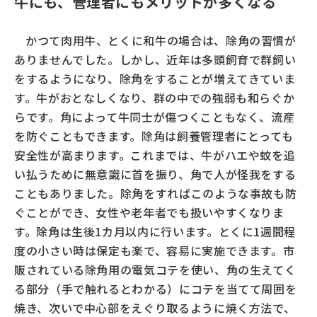
牛にも、管理者にもメリットが多くなる
中央畜産会
畜産情報ネットワーク
かつて肉用牛、とくに和牛の場合は、除角の習慣が
お問い合わせ
ありませんでした。しかし、近年は多頭飼育で群飼い
をするようになり、除角をすることが増えてきていま
す。牛がおとなしくなり、群の中での強弱も和らぐか
らです。角によって牛同士が傷つくこともなく、流産
を防ぐこともできます。除角は飼養管理者にとっても
安全性が高まります。これまでは、牛がハエや蚊を追
い払うために無意識に首を振り、角で人が怪我をする
こともありました。除角をすればこのような事故も防
ぐことができ、女性や老年者でも扱いやすくなりま
す。除角は生後1カ月以内に行います。とくに1週間程
度の小さい時は保定も楽で、容易に実施できます。市
販されている除角用の電気コテを使い、角の生えてく
る部分（手で触れるとわかる）にコテを当てて周囲を
焼き、次いで中心部をえぐり取るように焼く方法で、