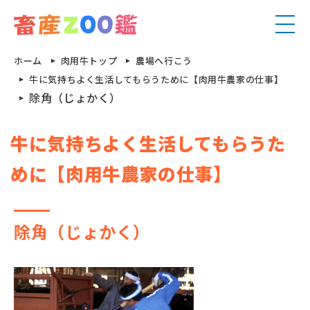
ホーム
肉用牛トップ
農場へ行こう
牛に気持ちよく生活してもらうために【肉用牛農家の仕事】
除角（じょかく）
牛に気持ちよく生活してもらうた
めに【肉用牛農家の仕事】
乳⽤⽜
⾺
⾁⽤⽜
めん⽺
除角（じょかく）
豚
⼭⽺
鶏
特養家畜