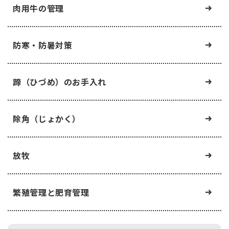
肉用牛の管理
防寒・防暑対策
蹄（ひづめ）のお手入れ
除角（じょかく）
放牧
繁殖管理と肥育管理