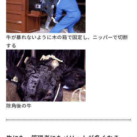
テーマでみる
キッズ zoo 鑑
牛が暴れないように木の箱で固定し、ニッパーで切断
どーがな zoo 鑑
する
おしえて！⽜豚鶏
学校飼育動物の飼い⽅
くらべてみる
関連ウェブサイト
おまけマガジンPasto
除角後の牛
カラダのごちそうアタマの栄養