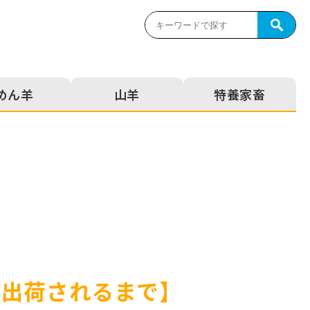
めん⽺
⼭⽺
特養家畜
が出荷されるまで】