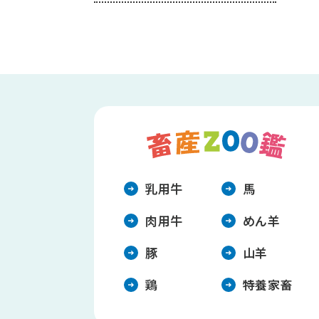
乳⽤⽜
⾺
⾁⽤⽜
めん⽺
豚
⼭⽺
鶏
特養家畜