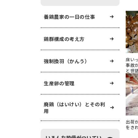
養鶏農家の一日の仕事
鶏群構成の考え方
床い
強制換羽（かんう）
事故
と世
生産卵の管理
廃鶏（はいけい）とその利
用
出荷
をき
いろんな設備がついてい