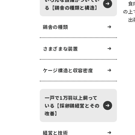
食肉
る【鶏舎の種類と構造】
の上
出荷
鶏舎の種類
さまざまな装置
ケージ構造と収容密度
一戸で1万羽以上飼って
いる【採卵鶏経営とその
改善】
経営と技術