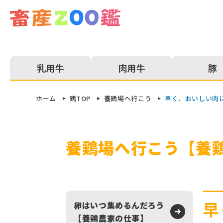
乳⽤⽜
⾁⽤⽜
豚
ホーム
鶏TOP
養鶏場へ行こう
早く、おいしい肉
養鶏場へ行こう【養
早
卵はいつ集めるんだろう
【養鶏農家の仕事】