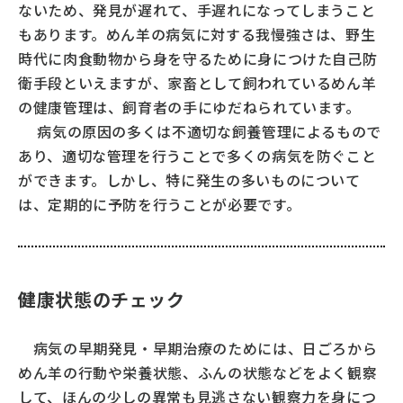
ないため、発見が遅れて、手遅れになってしまうこと
もあります。めん羊の病気に対する我慢強さは、野生
テーマでみる
時代に肉食動物から身を守るために身につけた自己防
キッズ zoo 鑑
衛手段といえますが、家畜として飼われているめん羊
の健康管理は、飼育者の手にゆだねられています。
どーがな zoo 鑑
病気の原因の多くは不適切な飼養管理によるもので
おしえて！⽜豚鶏
あり、適切な管理を行うことで多くの病気を防ぐこと
学校飼育動物の飼い⽅
ができます。しかし、特に発生の多いものについて
は、定期的に予防を行うことが必要です。
くらべてみる
関連ウェブサイト
おまけマガジンPasto
健康状態のチェック
カラダのごちそうアタマの栄養
病気の早期発見・早期治療のためには、日ごろから
めん羊の行動や栄養状態、ふんの状態などをよく観察
して、ほんの少しの異常も見逃さない観察力を身につ