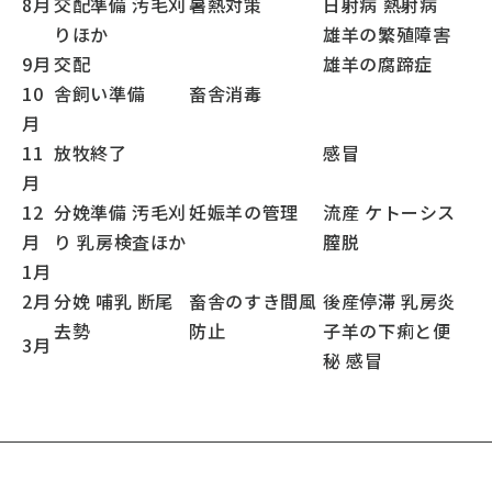
8月
交配準備 汚毛刈
暑熱対策
日射病 熱射病
りほか
雄羊の繁殖障害
9月
交配
雄羊の腐蹄症
10
舎飼い準備
畜舎消毒
月
11
放牧終了
感冒
月
12
分娩準備 汚毛刈
妊娠羊の管理
流産 ケトーシス
月
り 乳房検査ほか
膣脱
1月
2月
分娩 哺乳 断尾
畜舎のすき間風
後産停滞 乳房炎
去勢
防止
子羊の下痢と便
3月
秘 感冒