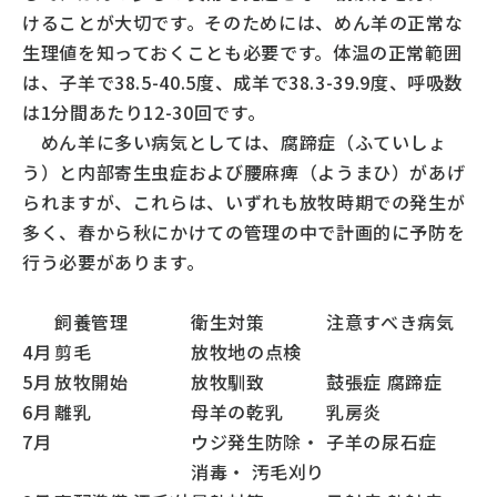
中央畜産会
けることが大切です。そのためには、めん羊の正常な
畜産情報ネットワーク
生理値を知っておくことも必要です。体温の正常範囲
は、子羊で38.5-40.5度、成羊で38.3-39.9度、呼吸数
お問い合わせ
は1分間あたり12-30回です。
めん羊に多い病気としては、腐蹄症（ふていしょ
う）と内部寄生虫症および腰麻痺（ようまひ）があげ
られますが、これらは、いずれも放牧時期での発生が
多く、春から秋にかけての管理の中で計画的に予防を
行う必要があります。
飼養管理
衛生対策
注意すべき病気
4月
剪毛
放牧地の点検
5月
放牧開始
放牧馴致
鼓張症 腐蹄症
6月
離乳
母羊の乾乳
乳房炎
7月
ウジ発生防除・
子羊の尿石症
消毒・ 汚毛刈り