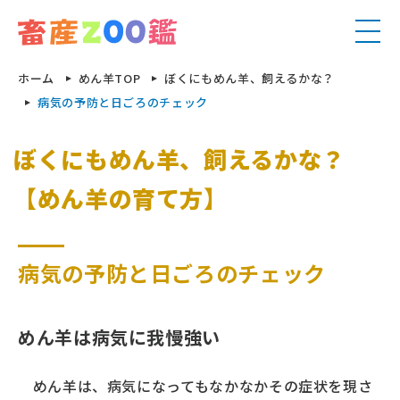
ホーム
めん羊TOP
ぼくにもめん羊、飼えるかな？
病気の予防と日ごろのチェック
ぼくにもめん羊、飼えるかな？
【めん羊の育て方】
乳⽤⽜
⾺
病気の予防と日ごろのチェック
⾁⽤⽜
めん⽺
豚
⼭⽺
めん羊は病気に我慢強い
鶏
特養家畜
めん羊は、病気になってもなかなかその症状を現さ